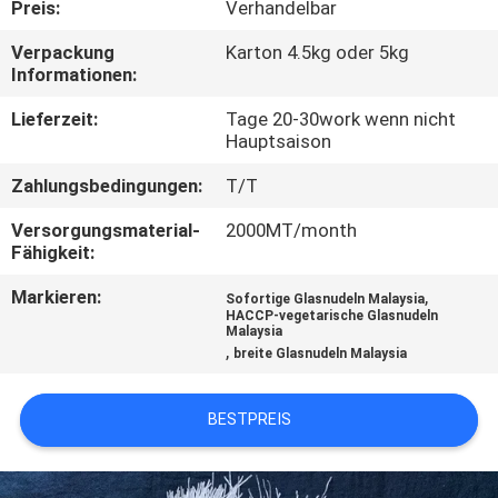
Preis:
Verhandelbar
TRETEN
Verpackung
Karton 4.5kg oder 5kg
Informationen:
SIE
MIT
Lieferzeit:
Tage 20-30work wenn nicht
Hauptsaison
UNS
Zahlungsbedingungen:
T/T
IN
Versorgungsmaterial-
2000MT/month
VERBINDUNG
Fähigkeit:
Markieren:
,
Sofortige Glasnudeln Malaysia
FORDERN
HACCP-vegetarische Glasnudeln
Malaysia
SIE
,
breite Glasnudeln Malaysia
EIN
ZITAT
BESTPREIS
SITEMAP