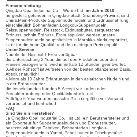
Firmeneinleitung
Qingdao Opal Industrial Co. , Wurde Ltd.
im Jahre 2010
hergestellt, gefunden in Qingdao-Stadt, Shandong-Provinz, sind
China.Main-Produkte Suppennudelnudeln und Erdnussnahrung,
einschließlich Bohnenfaden Longkou-Suppennudeln,
Reissuppennudeln, Reisstock, Erdnussbutter, zerquetschte
Erdnuss, schnitt Erdnuss, Erdnusspulver, werden unsere
Suppennudelnudeln hauptsächlich in Marokko-Markt exportiert,
ist er für die hohe Qualität und den niedrigen Preis populär.
Unser Service
Nudeln der Beispiel 1.Free verfügbar
die Untersuchung 2.Your, die auf den Produkten oder den
Preisen bezogen wird, wird innerhalb 12 Stunden geantwortet.
3.All der Rohstoff ist Auftreten von der besten pflanzenden Basis.
Absolut natürlich!
4.More als 10 Jahre Erfahrungen in den asiatischen Nudeln und
in der Erdnussbutter.
die Inspektion des Kunden 5.Accept vor Laden oder
Produkterprobung oder Qualitätskontrolle-ect.
Aufträge 6.Your werden ausschließlich sorgfältig vor Versand
verarbeitet und kontrolliert.
FAQ
Sind Sie ein Hersteller?
Ja Qingdao Opal Industrial Co. , ist Ltd. ein Berufshersteller und
ein Exporteur für Suppennudelnudeln und Erdnussbutter,
besitzen wir einige Fabriken, Bohnenfaden Longkou-
Suppennudelnudeln in Yantai, Peant-butter in Frischgemüse