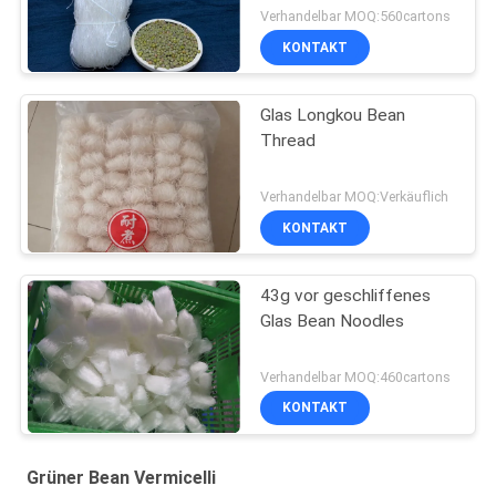
Verhandelbar MOQ:560cartons
KONTAKT
Glas Longkou Bean
Thread
Verhandelbar MOQ:Verkäuflich
KONTAKT
43g vor geschliffenes
Glas Bean Noodles
Verhandelbar MOQ:460cartons
KONTAKT
Grüner Bean Vermicelli