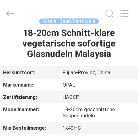
Industrial
Co.,Ltd.
All
Rights
Reserved.
Grüner Bean Vermicelli
Developed
by
18-20cm Schnitt-klare
HAUS
ECER
vegetarische sofortige
PRODUKTE
Glasnudeln Malaysia
ÜBER
Herkunftsort:
Fujian-Provinz, China
UNS
Markenname:
OPAL
Zertifizierung:
HACCP
FABRIK-
Modellnummer:
18-20cm geschnittene
AUSFLUG
Suppennudeln
Min Bestellmenge:
1x40'HC
QUALITÄTSKONTROLLE