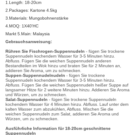
1.Length: 18-20cm
2.Packages: Kartone 4.5kg
3.Materials: Mungobohnenstärke
4.MOQ: 1X40'HC
Markt 5.Main: Malaysia
Gebrauchsanweisung:
Rühren Sie Fischrogen-Suppennudeln
- fügen Sie trockene
Suppennudeln kochendem Wasser für 3-5 Minuten hinzu.
Abfluss. Fügen Sie die weichen Suppennudeln anderen
Bestandteilen im Wok hinzu und braten Sie für 2 Minuten an,
addieren Sie Aroma, um zu schmecken.
Suppen-Suppennudelnudeln
- fügen Sie trockene
Suppennudeln kochendem Wasser für 3-5 Minuten hinzu.
Abfluss. Fügen Sie die weichen Suppennudeln heißer Suppe auf
langsamer Hitze für 2 weitere Minuten hinzu. Addieren Sie Aroma
und Würzen, um zu schmecken.
Salat-Suppennudeln
- fügen Sie trockene Suppennudeln
kochendem Wasser für 4 Minuten hinzu. Abfluss. Lauf unter dem
kalten Wasser zum abzukühlen, Abfluss. Mischen Sie die
weichen Suppennudeln zum Salat, addieren Sie Aroma und
Würzen, um zu schmecken.
Ausführliche Information für 18-20cm geschnittene
Suppennudeln