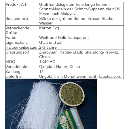
Produkt-Art:
Großhandelsgluten-freie lange kennen
Schnitt-Nudeln der Schnitt-Suppennudeln18-
20cm nach Malaysia
Bestandteile:
Stärke der grünen Bohne, Erbsen Stärke,
Wasser
Verpackende
Karton 5kg
Größe:
Farbe:
Weiß und Halb-transparent
Eigenschaft:
Glatt und zäh
Haltbarkeitsdauer:
2-3 Jahre
Ursprungsort:
Zhaoyuan, Yantai-Stadt, Shandong-Provinz,
China
MOQ:
1X40'HC
Verladehafen:
Qingdao-Hafen, China.
Zahlung
T/T
Lieferfrist
Ungefähr ein Monat wenn nicht Hauptsaison.