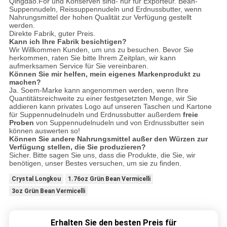
Qingdao.For und Konserven sind- nur für Exporteur. Bean-
Suppennudeln, Reissuppennudeln und Erdnussbutter, wenn
Nahrungsmittel der hohen Qualität zur Verfügung gestellt
werden.
Direkte Fabrik, guter Preis.
Kann ich Ihre Fabrik besichtigen?
Wir Willkommen Kunden, um uns zu besuchen. Bevor Sie
herkommen, raten Sie bitte Ihrem Zeitplan, wir kann
aufmerksamen Service für Sie vereinbaren.
Können Sie mir helfen, mein eigenes Markenprodukt zu
machen?
Ja. Soem-Marke kann angenommen werden, wenn Ihre
Quantitätsreichweite zu einer festgesetzten Menge, wir Sie
addieren kann privates Logo auf unseren Taschen und Kartone
für Suppennudelnudeln und Erdnussbutter außerdem
freie
Proben
von Suppennudelnudeln und von Erdnussbutter sein
können auswerten so!
Können Sie andere Nahrungsmittel außer den Würzen zur
Verfügung stellen, die Sie produzieren?
Sicher. Bitte sagen Sie uns, dass die Produkte, die Sie, wir
benötigen, unser Bestes versuchen, um sie zu finden.
Crystal Longkou
1.76oz Grün Bean Vermicelli
3oz Grün Bean Vermicelli
Erhalten Sie den besten Preis für