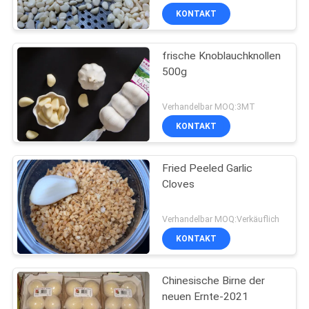
KONTAKT
frische Knoblauchknollen
500g
Verhandelbar MOQ:3MT
KONTAKT
Fried Peeled Garlic
Cloves
Verhandelbar MOQ:Verkäuflich
KONTAKT
Chinesische Birne der
neuen Ernte-2021