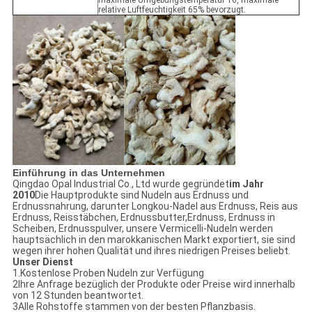
maximale Umgebungstemperatur 16, maximale
relative Luftfeuchtigkeit 65% bevorzugt.
Einführung in das Unternehmen
Qingdao Opal Industrial Co., Ltd wurde gegründet
im Jahr
2010
Die Hauptprodukte sind Nudeln aus Erdnuss und
Erdnussnahrung, darunter Longkou-Nadel aus Erdnuss, Reis aus
Erdnuss, Reisstäbchen, Erdnussbutter,Erdnuss, Erdnuss in
Scheiben, Erdnusspulver, unsere Vermicelli-Nudeln werden
hauptsächlich in den marokkanischen Markt exportiert, sie sind
wegen ihrer hohen Qualität und ihres niedrigen Preises beliebt.
Unser Dienst
1.Kostenlose Proben Nudeln zur Verfügung
2Ihre Anfrage bezüglich der Produkte oder Preise wird innerhalb
von 12 Stunden beantwortet.
3Alle Rohstoffe stammen von der besten Pflanzbasis.