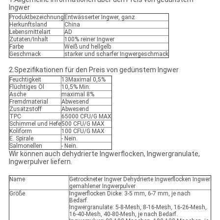
Ingwer
Produktbezeichnung
Entwässerter Ingwer, ganz
Herkunftsland
China
Lebensmittelart
AD
Zutaten/Inhalt
100% reiner Ingwer
Farbe
Weiß und hellgelb
Geschmack
starker und scharfer Ingwergeschmack
2.Spezifikationen für den Preis von gedünstem Ingwer
Feuchtigkeit
13Maximal 0,5%
Flüchtiges Öl
10,5% Min.
Asche
maximal 8%
Fremdmaterial
Abwesend
Zusatzstoff
Abwesend
TPC
65000 CFU/G MAX
Schimmel und Hefe
500 CFU/G MAX
Koliform
100 CFU/G MAX
E. Spirale
- Nein.
Salmonellen
- Nein.
Wir können auch dehydrierte Ingwerflocken, Ingwergranulate,
Ingwerpulver liefern.
Name
Getrockneter Ingwer Dehydrierte Ingwerflocken Ingwer
gemahlener Ingwerpulver
Größe
Ingwerflocken Dicke: 3-5 mm, 6-7 mm, je nach
Bedarf.
Ingwergranulate: 5-8-Mesh, 8-16-Mesh, 16-26-Mesh,
16-40-Mesh, 40-80-Mesh, je nach Bedarf.