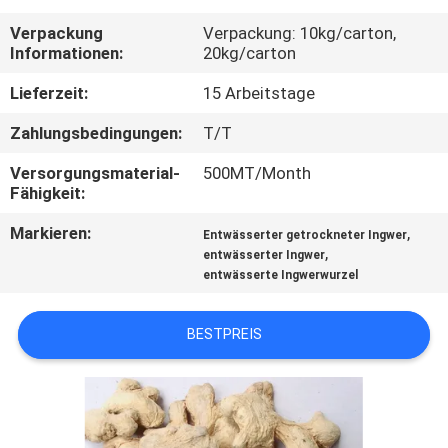
Verpackung
Verpackung: 10kg/carton,
TRETEN
Informationen:
20kg/carton
SIE
Lieferzeit:
15 Arbeitstage
MIT
Zahlungsbedingungen:
T/T
UNS
Versorgungsmaterial-
500MT/Month
IN
Fähigkeit:
VERBINDUNG
Markieren:
,
Entwässerter getrockneter Ingwer
,
entwässerter Ingwer
FORDERN
entwässerte Ingwerwurzel
SIE
BESTPREIS
EIN
ZITAT
SITEMAP