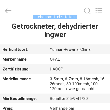
Opal
Industrial
Co.,Ltd.
All
Rights
Lebensmittelzutaten
Reserved.
Developed
by
Getrockneter, dehydrierter
HAUS
ECER
Ingwer
PRODUKTE
Herkunftsort:
Yunnan-Provinz, China
ÜBER
Markenname:
OPAL
UNS
Zertifizierung:
HACCP
Modellnummer:
3-5mm, 6-7mm, 8-16mesh, 16-
FABRIK-
26mesh, 80-100mesh, 100-
AUSFLUG
120mesh, wie gebraucht
Min Bestellmenge:
Behälter 8.5-9MT/20'
QUALITÄTSKONTROLLE
Preis:
Verhandelbar