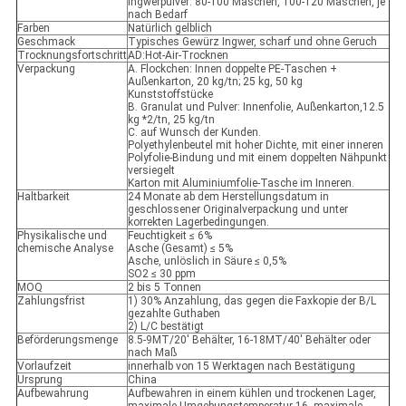
Ingwerpulver: 80-100 Maschen, 100-120 Maschen, je
nach Bedarf
Farben
Natürlich gelblich
Geschmack
Typisches Gewürz Ingwer, scharf und ohne Geruch
Trocknungsfortschritt
AD:Hot-Air-Trocknen
Verpackung
A. Flockchen: Innen doppelte PE-Taschen +
Außenkarton, 20 kg/tn; 25 kg, 50 kg
Kunststoffstücke
B. Granulat und Pulver: Innenfolie, Außenkarton,12.5
kg *2/tn, 25 kg/tn
C. auf Wunsch der Kunden.
Polyethylenbeutel mit hoher Dichte, mit einer inneren
Polyfolie-Bindung und mit einem doppelten Nähpunkt
versiegelt
Karton mit Aluminiumfolie-Tasche im Inneren.
Haltbarkeit
24 Monate ab dem Herstellungsdatum in
geschlossener Originalverpackung und unter
korrekten Lagerbedingungen.
Physikalische und
Feuchtigkeit ≤ 6%
chemische Analyse
Asche (Gesamt) ≤ 5%
Asche, unlöslich in Säure ≤ 0,5%
SO2 ≤ 30 ppm
MOQ
2 bis 5 Tonnen
Zahlungsfrist
1) 30% Anzahlung, das gegen die Faxkopie der B/L
gezahlte Guthaben
2) L/C bestätigt
Beförderungsmenge
8.5-9MT/20' Behälter, 16-18MT/40' Behälter oder
nach Maß
Vorlaufzeit
innerhalb von 15 Werktagen nach Bestätigung
Ursprung
China
Aufbewahrung
Aufbewahren in einem kühlen und trockenen Lager,