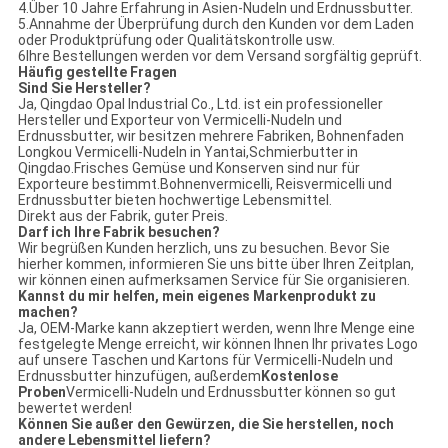
4.Über 10 Jahre Erfahrung in Asien-Nudeln und Erdnussbutter.
5.Annahme der Überprüfung durch den Kunden vor dem Laden
oder Produktprüfung oder Qualitätskontrolle usw.
6Ihre Bestellungen werden vor dem Versand sorgfältig geprüft.
Häufig gestellte Fragen
Sind Sie Hersteller?
Ja, Qingdao Opal Industrial Co., Ltd. ist ein professioneller
Hersteller und Exporteur von Vermicelli-Nudeln und
Erdnussbutter, wir besitzen mehrere Fabriken, Bohnenfaden
Longkou Vermicelli-Nudeln in Yantai,Schmierbutter in
Qingdao.Frisches Gemüse und Konserven sind nur für
Exporteure bestimmt.Bohnenvermicelli, Reisvermicelli und
Erdnussbutter bieten hochwertige Lebensmittel.
Direkt aus der Fabrik, guter Preis.
Darf ich Ihre Fabrik besuchen?
Wir begrüßen Kunden herzlich, uns zu besuchen. Bevor Sie
hierher kommen, informieren Sie uns bitte über Ihren Zeitplan,
wir können einen aufmerksamen Service für Sie organisieren.
Kannst du mir helfen, mein eigenes Markenprodukt zu
machen?
Ja, OEM-Marke kann akzeptiert werden, wenn Ihre Menge eine
festgelegte Menge erreicht, wir können Ihnen Ihr privates Logo
auf unsere Taschen und Kartons für Vermicelli-Nudeln und
Erdnussbutter hinzufügen, außerdem
Kostenlose
Proben
Vermicelli-Nudeln und Erdnussbutter können so gut
bewertet werden!
Können Sie außer den Gewürzen, die Sie herstellen, noch
andere Lebensmittel liefern?