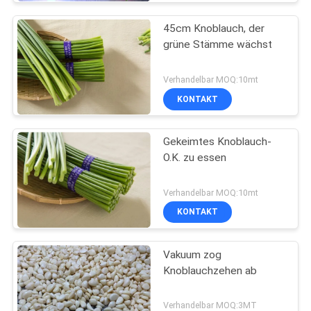
45cm Knoblauch, der
grüne Stämme wächst
Verhandelbar MOQ:10mt
KONTAKT
Gekeimtes Knoblauch-
O.K. zu essen
Verhandelbar MOQ:10mt
KONTAKT
Vakuum zog
Knoblauchzehen ab
Verhandelbar MOQ:3MT