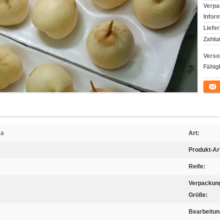
Verpa
Infor
Liefer
Zahlu
Verso
Fähigk
Konta
na
Art:
Produkt-Ar
Reife:
Verpackun
Größe:
Bearbeitun