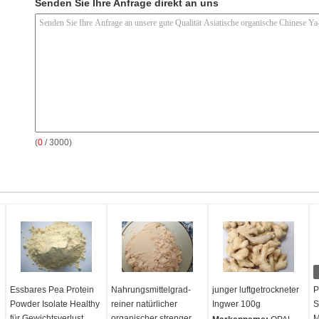
Senden Sie Ihre Anfrage direkt an uns
(
0
/ 3000)
Essbares Pea Protein
Nahrungsmittelgrad-
junger luftgetrockneter
P
Powder Isolate Healthy
reiner natürlicher
Ingwer 100g
S
für Gewichtsverlust
organischer strenger
M