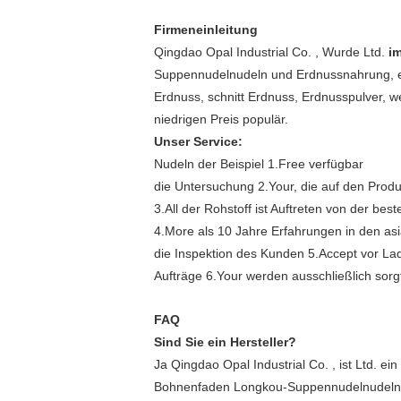
Firmeneinleitung
Qingdao Opal Industrial Co. , Wurde Ltd.
i
Suppennudelnudeln und Erdnussnahrung, ei
Erdnuss, schnitt Erdnuss, Erdnusspulver, w
niedrigen Preis populär.
Unser Service:
Nudeln der Beispiel 1.Free verfügbar
die Untersuchung 2.Your, die auf den Prod
3.All der Rohstoff ist Auftreten von der bes
4.More als 10 Jahre Erfahrungen in den asi
die Inspektion des Kunden 5.Accept vor Lad
Aufträge 6.Your werden ausschließlich sorgfä
FAQ
Sind Sie ein Hersteller?
Ja Qingdao Opal Industrial Co. , ist Ltd. e
Bohnenfaden Longkou-Suppennudelnudeln in