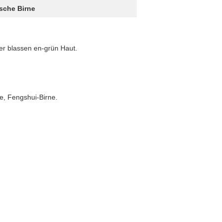
ische Birne
der blassen en-grün Haut.
e, Fengshui-Birne.