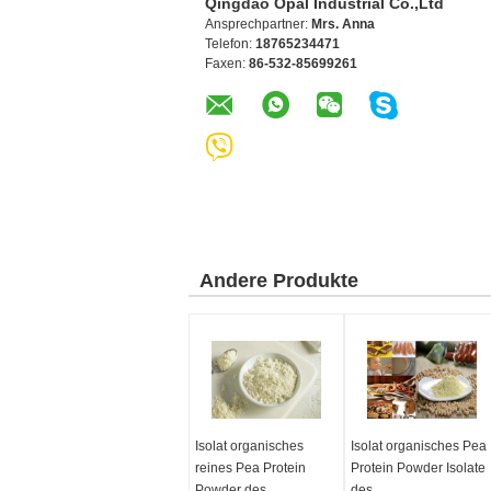
Qingdao Opal Industrial Co.,Ltd
Ansprechpartner:
Mrs. Anna
Telefon:
18765234471
Faxen:
86-532-85699261
Andere Produkte
Isolat organisches
Isolat organisches Pea
reines Pea Protein
Protein Powder Isolate
Powder des
des