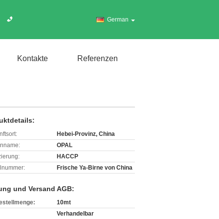
German
Kontakte
Referenzen
uktdetails:
ftsort:
Hebei-Provinz, China
enname:
OPAL
izierung:
HACCP
lnummer:
Frische Ya-Birne von China
ung und Versand AGB:
estellmenge:
10mt
Verhandelbar