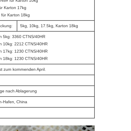
/48# für Karton 10kg
ür Karton 17kg
 für Karton 18kg
ckung:
5kg, 10kg, 17.5kg, Karton 18kg
on 5kg: 3360 CTNS/40HR
on 10kg: 2212 CTNS/40HR
on 17kg: 1230 CTNS/40HR
on 18kg: 1230 CTNS/40HR
t zum kommenden April.
ge nach Ablagerung
in-Hafen, China