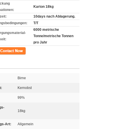
ckung
Karton 18kg
mationen:
zeit:
10days nach Ablagerung.
ngsbedingungen:
T/T
6000 metrische
rgungsmaterial-
Tonne/metrische Tonnen
eit:
pro Jahr
kt
Birne
t:
Kernobst
99%
gs-
18kg
gs-Art:
Allgemein