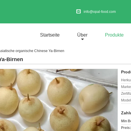
info@opal-food.com
Startseite
Über
Produkte
siatische organische Chinese Ya-Birnen
Ya-Birnen
Prod
Herkun
Mark
Zertif
Model
Zahl
Min B
Preis: