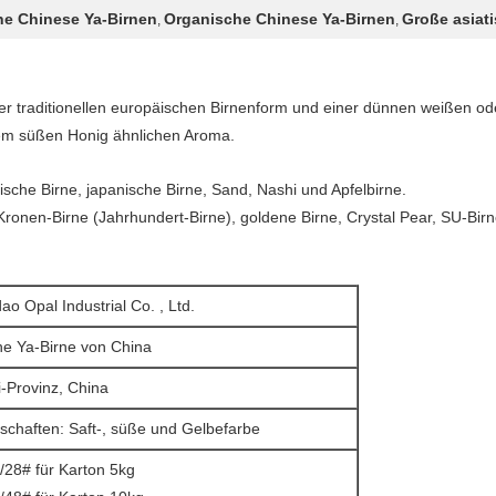
he Chinese Ya-Birnen
Organische Chinese Ya-Birnen
Große asiat
,
,
einer traditionellen europäischen Birnenform und einer dünnen weißen o
einem süßen Honig ähnlichen Aroma.
ische Birne, japanische Birne, Sand, Nashi und Apfelbirne.
Kronen-Birne (Jahrhundert-Birne), goldene Birne, Crystal Pear, SU-Birn
ao Opal Industrial Co. , Ltd.
he Ya-Birne von China
-Provinz, China
schaften: Saft-, süße und Gelbefarbe
/28# für Karton 5kg