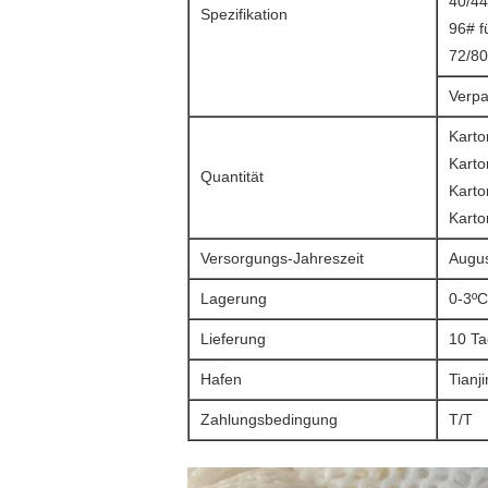
40/44
Spezifikation
96# f
72/80
Verpa
Kart
Kart
Quantität
Kart
Kart
Versorgungs-Jahreszeit
Augus
Lagerung
0-3ºC
Lieferung
10 Ta
Hafen
Tianj
Zahlungsbedingung
T/T