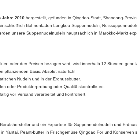
m Jahre 2010
hergestellt, gefunden in Qingdao-Stadt, Shandong-Provin
nschließlich Bohnenfaden Longkou-Suppennudeln, Reissuppennudeln, 
erden unsere Suppennudelnudeln hauptsächlich in Marokko-Markt exporti
ukten oder den Preisen bezogen wird, wird innerhalb 12 Stunden geantw
ten pflanzenden Basis. Absolut natürlich!
atischen Nudeln und in der Erdnussbutter.
en oder Produkterprobung oder Qualitätskontrolle-ect.
ltig vor Versand verarbeitet und kontrolliert.
in Berufshersteller und ein Exporteur für Suppennudelnudeln und Erdnuss
 Yantai, Peant-butter in Frischgemüse Qingdao.For und Konserven sin