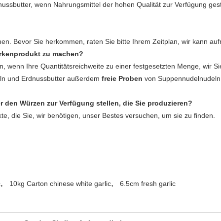
sbutter, wenn Nahrungsmittel der hohen Qualität zur Verfügung gest
. Bevor Sie herkommen, raten Sie bitte Ihrem Zeitplan, wir kann auf
arkenprodukt zu machen?
enn Ihre Quantitätsreichweite zu einer festgesetzten Menge, wir Sie
eln und Erdnussbutter außerdem
freie Proben
von Suppennudelnudeln 
 den Würzen zur Verfügung stellen, die Sie produzieren?
kte, die Sie, wir benötigen, unser Bestes versuchen, um sie zu finden.
,
,
c
10kg Carton chinese white garlic
6.5cm fresh garlic