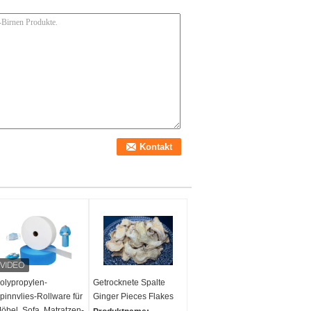
olypropylen-
Getrocknete Spalte
pinnvlies-Rollware für
Ginger Pieces Flakes
öbel, Sofa, Matratzen-