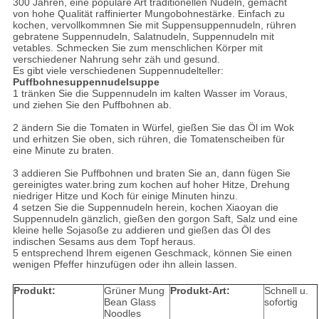
300 Jahren, eine populäre Art traditionellen Nudeln, gemacht
von hohe Qualität raffinierter Mungobohnestärke. Einfach zu
kochen, vervollkommnen Sie mit Suppensuppennudeln, rühren
gebratene Suppennudeln, Salatnudeln, Suppennudeln mit
vetables. Schmecken Sie zum menschlichen Körper mit
verschiedener Nahrung sehr zäh und gesund.
Es gibt viele verschiedenen Suppennudelteller:
Puffbohnesuppennudelsuppe
1 tränken Sie die Suppennudeln im kalten Wasser im Voraus,
und ziehen Sie den Puffbohnen ab.
2 ändern Sie die Tomaten in Würfel, gießen Sie das Öl im Wok
und erhitzen Sie oben, sich rühren, die Tomatenscheiben für
eine Minute zu braten.
3 addieren Sie Puffbohnen und braten Sie an, dann fügen Sie
gereinigtes water.bring zum kochen auf hoher Hitze, Drehung
niedriger Hitze und Koch für einige Minuten hinzu.
4 setzen Sie die Suppennudeln herein, kochen Xiaoyan die
Suppennudeln gänzlich, gießen den gorgon Saft, Salz und eine
kleine helle Sojasoße zu addieren und gießen das Öl des
indischen Sesams aus dem Topf heraus.
5 entsprechend Ihrem eigenen Geschmack, können Sie einen
wenigen Pfeffer hinzufügen oder ihn allein lassen.
Produkt:
Grüner Mung
Produkt-Art:
Schnell u.
Bean Glass
sofortig
Noodles