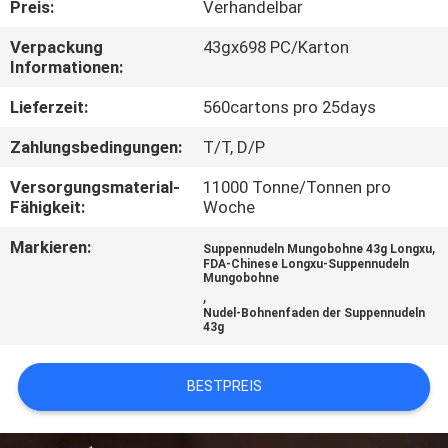
Preis:
Verhandelbar
TRETEN
Verpackung
43gx698 PC/Karton
Informationen:
SIE
MIT
Lieferzeit:
560cartons pro 25days
UNS
Zahlungsbedingungen:
T/T, D/P
IN
Versorgungsmaterial-
11000 Tonne/Tonnen pro
Fähigkeit:
Woche
VERBINDUNG
Markieren:
,
Suppennudeln Mungobohne 43g Longxu
FDA-Chinese Longxu-Suppennudeln
FORDERN
Mungobohne
,
SIE
Nudel-Bohnenfaden der Suppennudeln
43g
EIN
ZITAT
BESTPREIS
SITEMAP