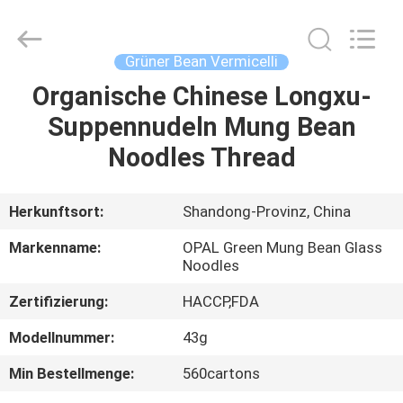
Co.,Ltd.
All
Rights
Reserved.
Developed
Grüner Bean Vermicelli
by
ECER
Organische Chinese Longxu-
HAUS
Suppennudeln Mung Bean
PRODUKTE
Noodles Thread
ÜBER
Herkunftsort:
Shandong-Provinz, China
UNS
Markenname:
OPAL Green Mung Bean Glass
Noodles
FABRIK-
Zertifizierung:
HACCP,FDA
AUSFLUG
Modellnummer:
43g
Min Bestellmenge:
560cartons
QUALITÄTSKONTROLLE