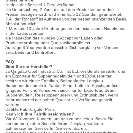
Nudeln der Beispiel 1.Free verfügbar
die Untersuchung 2.Your, die auf den Produkten oder den
Preisen bezogen wird, wird innerhalb 12 Stunden geantwortet.
3.All der Rohstoff ist Auftreten von der besten pflanzenden Basis.
Absolut natürlich!
4.More als 10 Jahre Erfahrungen in den asiatischen Nudeln und
in der Erdnussbutter.
die Inspektion des Kunden 5.Accept vor Laden oder
Produkterprobung oder Qualitätskontrolle-ect.
Aufträge 6.Your werden ausschließlich sorgfältig vor Versand
verarbeitet und kontrolliert.
FAQ
Sind Sie ein Hersteller?
Ja Qingdao Opal Industrial Co. , ist Ltd. ein Berufshersteller und
ein Exporteur für Suppennudelnudeln und Erdnussbutter,
besitzen wir einige Fabriken, Bohnenfaden Longkou-
Suppennudelnudeln in Yantai, Peant-butter in Frischgemüse
Qingdao.For und Konserven sind- nur für Exporteur. Bean-
Suppennudeln, Reissuppennudeln und Erdnussbutter, wenn
Nahrungsmittel der hohen Qualität zur Verfügung gestellt
werden.
Direkte Fabrik, guter Preis.
Kann ich Ihre Fabrik besichtigen?
Wir Willkommen Kunden, um uns zu besuchen. Bevor Sie
herkommen, raten Sie bitte Ihrem Zeitplan, wir kann
aufmerksamen Service für Sie vereinbaren.
Können Sie mir helfen, mein eigenes Markenprodukt zu