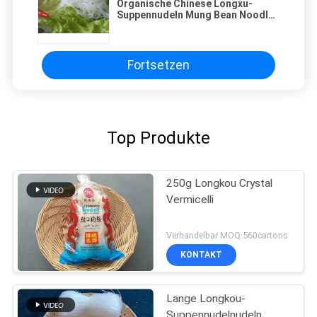
Organische Chinese Longxu-
Suppennudeln Mung Bean Noodles
Thread
Fortsetzen
Top Produkte
250g Longkou Crystal
Vermicelli
Verhandelbar MOQ:560cartons
KONTAKT
Lange Longkou-
Suppennudelnudeln