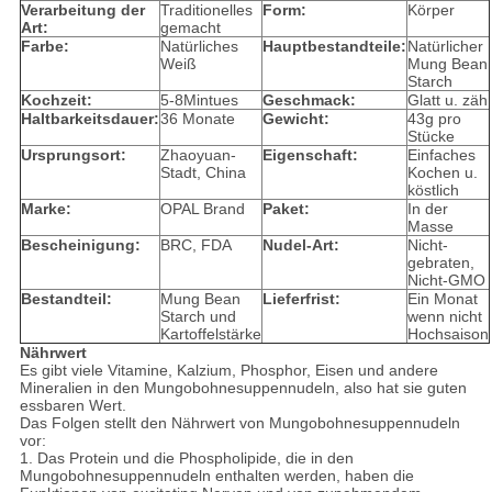
Verarbeitung der
Traditionelles
Form:
Körper
Art:
gemacht
Farbe:
Natürliches
Hauptbestandteile:
Natürlicher
Weiß
Mung Bean
Starch
Kochzeit:
5-8Mintues
Geschmack:
Glatt u. zäh
Haltbarkeitsdauer:
36 Monate
Gewicht:
43g pro
Stücke
Ursprungsort:
Zhaoyuan-
Eigenschaft:
Einfaches
Stadt, China
Kochen u.
köstlich
Marke:
OPAL Brand
Paket:
In der
Masse
Bescheinigung:
BRC, FDA
Nudel-Art:
Nicht-
gebraten,
Nicht-GMO
Bestandteil:
Mung Bean
Lieferfrist:
Ein Monat
Starch und
wenn nicht
Kartoffelstärke
Hochsaison
Nährwert
Es gibt viele Vitamine, Kalzium, Phosphor, Eisen und andere
Mineralien in den Mungobohnesuppennudeln, also hat sie guten
essbaren Wert.
Das Folgen stellt den Nährwert von Mungobohnesuppennudeln
vor:
1. Das Protein und die Phospholipide, die in den
Mungobohnesuppennudeln enthalten werden, haben die