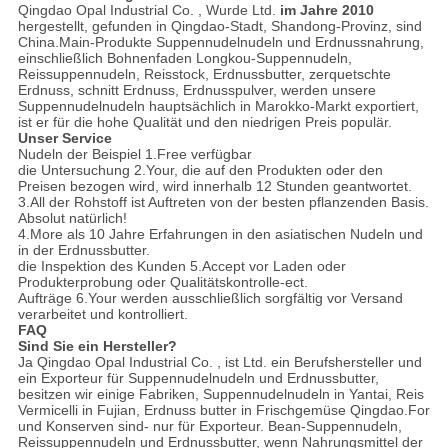
Qingdao Opal Industrial Co. , Wurde Ltd.
im Jahre 2010
hergestellt, gefunden in Qingdao-Stadt, Shandong-Provinz, sind
China.Main-Produkte Suppennudelnudeln und Erdnussnahrung,
einschließlich Bohnenfaden Longkou-Suppennudeln,
Reissuppennudeln, Reisstock, Erdnussbutter, zerquetschte
Erdnuss, schnitt Erdnuss, Erdnusspulver, werden unsere
Suppennudelnudeln hauptsächlich in Marokko-Markt exportiert,
ist er für die hohe Qualität und den niedrigen Preis populär.
Unser Service
Nudeln der Beispiel 1.Free verfügbar
die Untersuchung 2.Your, die auf den Produkten oder den
Preisen bezogen wird, wird innerhalb 12 Stunden geantwortet.
3.All der Rohstoff ist Auftreten von der besten pflanzenden Basis.
Absolut natürlich!
4.More als 10 Jahre Erfahrungen in den asiatischen Nudeln und
in der Erdnussbutter.
die Inspektion des Kunden 5.Accept vor Laden oder
Produkterprobung oder Qualitätskontrolle-ect.
Aufträge 6.Your werden ausschließlich sorgfältig vor Versand
verarbeitet und kontrolliert.
FAQ
Sind Sie ein Hersteller?
Ja Qingdao Opal Industrial Co. , ist Ltd. ein Berufshersteller und
ein Exporteur für Suppennudelnudeln und Erdnussbutter,
besitzen wir einige Fabriken, Suppennudelnudeln in Yantai, Reis
Vermicelli in Fujian, Erdnuss butter in Frischgemüse Qingdao.For
und Konserven sind- nur für Exporteur. Bean-Suppennudeln,
Reissuppennudeln und Erdnussbutter, wenn Nahrungsmittel der