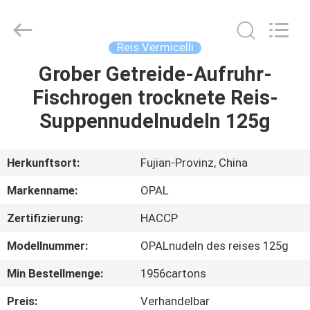
Opal
Industrial
Co.,Ltd.
All
Rights
Reis Vermicelli
Reserved.
Developed
by
Grober Getreide-Aufruhr-
HAUS
ECER
Fischrogen trocknete Reis-
PRODUKTE
Suppennudelnudeln 125g
ÜBER
Herkunftsort:
Fujian-Provinz, China
UNS
Markenname:
OPAL
Zertifizierung:
HACCP
FABRIK-
Modellnummer:
OPALnudeln des reises 125g
AUSFLUG
Min Bestellmenge:
1956cartons
QUALITÄTSKONTROLLE
Preis:
Verhandelbar