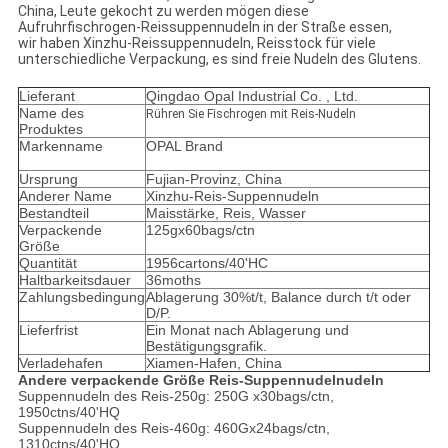
China, Leute gekocht zu werden mögen diese
Aufruhrfischrogen-Reissuppennudeln in der Straße essen,
wir haben Xinzhu-Reissuppennudeln, Reisstock für viele
unterschiedliche Verpackung, es sind freie Nudeln des Glutens.
Lieferant
Qingdao Opal Industrial Co. , Ltd.
Name des
Rühren Sie Fischrogen mit Reis-Nudeln
Produktes
Markenname
OPAL Brand
Ursprung
Fujian-Provinz, China
Anderer Name
Xinzhu-Reis-Suppennudeln
Bestandteil
Maisstärke, Reis, Wasser
Verpackende
125gx60bags/ctn
Größe
Quantität
1956cartons/40'HC
Haltbarkeitsdauer
36moths
Zahlungsbedingung
Ablagerung 30%t/t, Balance durch t/t oder
D/P.
Lieferfrist
Ein Monat nach Ablagerung und
Bestätigungsgrafik.
Verladehafen
Xiamen-Hafen, China
Andere verpackende Größe Reis-Suppennudelnudeln
Suppennudeln des Reis-250g: 250G x30bags/ctn,
1950ctns/40'HQ
Suppennudeln des Reis-460g: 460Gx24bags/ctn,
1310ctns/40'HQ