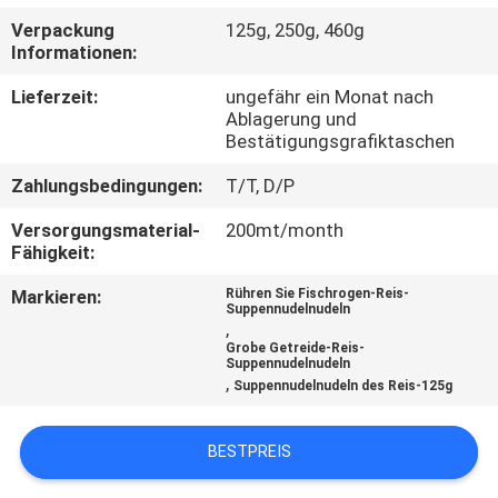
Verpackung
125g, 250g, 460g
TRETEN
Informationen:
SIE
Lieferzeit:
ungefähr ein Monat nach
MIT
Ablagerung und
Bestätigungsgrafiktaschen
UNS
Zahlungsbedingungen:
T/T, D/P
IN
Versorgungsmaterial-
200mt/month
VERBINDUNG
Fähigkeit:
Markieren:
Rühren Sie Fischrogen-Reis-
FORDERN
Suppennudelnudeln
,
SIE
Grobe Getreide-Reis-
Suppennudelnudeln
EIN
,
Suppennudelnudeln des Reis-125g
ZITAT
BESTPREIS
SITEMAP