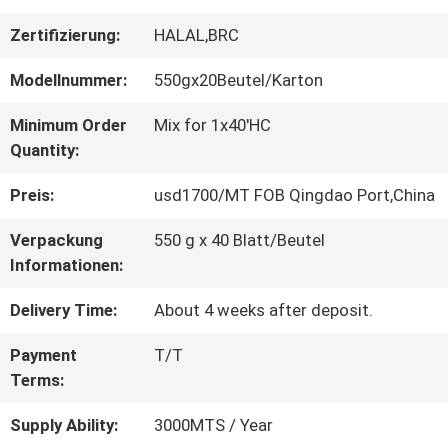
QUALITÄTSKONTROLLE
Zertifizierung:
HALAL,BRC
Modellnummer:
550gx20Beutel/Karton
TRETEN
Minimum Order
Mix for 1x40'HC
SIE
Quantity:
MIT
Preis:
usd1700/MT FOB Qingdao Port,China
UNS
Verpackung
550 g x 40 Blatt/Beutel
Informationen:
IN
Delivery Time:
About 4 weeks after deposit.
VERBINDUNG
Payment
T/T
Terms:
FORDERN
Supply Ability:
3000MTS / Year
SIE