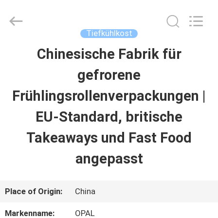
Co.,Ltd.
All
Rights
Reserved.
Tiefkühlkost
Developed
by
Chinesische Fabrik für
HAUS
ECER
gefrorene
PRODUKTE
Frühlingsrollenverpackungen |
EU-Standard, britische
ÜBER
Takeaways und Fast Food
UNS
angepasst
FABRIK-
Place of Origin:
China
AUSFLUG
Markenname:
OPAL