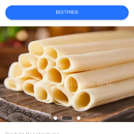
EIN
BESTPREIS
ZITAT
SITEMAP
PRIVACY
POLICY