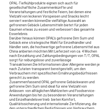
OPAL-Tiefkühlprodukte eignen sich auch für
gesellschaftliche Zusammenkünfte und
Veranstaltungen.und festliche Feiern, bei denen eine
Vielzahl von leckeren Vorspeisen und Snacks leicht
serviert werden könnenDie vielfältige Auswahl an
gefrorenen Gebäck-Lebensmitteln bietet für jeden
Gaumen etwas zu essen und verbessert das gesamte
Esserlebnis.
Darüber hinaus können OPAL's gefrorene Dim Sum und
Gebäck eine strategische Wahl für Einzelhändler und
Händler sein, die hochwertige gefrorene Lebensmittel aus
China anbieten möchten.Mit Lieferzeit von ca. 4 Wochen
nach Einzahlung und Zahlungsbedingungen von T/T, OPAL
sorgt für reibungslose und zuverlässige
Transaktionen.Die Informationen über Allergene werden je
nach Zutaten transparent bereitgestellt, um den
Verbrauchern mit spezifischen Ernährungsbedürfnissen
gerecht zu werden.
Zusammenfassend:OPAL gefrorene Gebäckwaren und
gefrorene Dim Sum sind ideal für eine Vielzahl von
Anlässen  von alltäglichen Mahlzeiten und Foodservice-
Anwendungen bis hin zu besonderen Veranstaltungen
und Einzelhandelsvertrieb  bieten Komfort,
Qualitätssicherung und internationale Zertifizierung, die
den unterschiedlichen Bedürfnissen von Verbrauchern