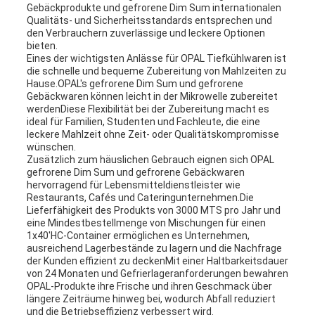
Gebäckprodukte und gefrorene Dim Sum internationalen
Qualitäts- und Sicherheitsstandards entsprechen und
den Verbrauchern zuverlässige und leckere Optionen
bieten.
Eines der wichtigsten Anlässe für OPAL Tiefkühlwaren ist
die schnelle und bequeme Zubereitung von Mahlzeiten zu
Hause.OPAL's gefrorene Dim Sum und gefrorene
Gebäckwaren können leicht in der Mikrowelle zubereitet
werdenDiese Flexibilität bei der Zubereitung macht es
ideal für Familien, Studenten und Fachleute, die eine
leckere Mahlzeit ohne Zeit- oder Qualitätskompromisse
wünschen.
Zusätzlich zum häuslichen Gebrauch eignen sich OPAL
gefrorene Dim Sum und gefrorene Gebäckwaren
hervorragend für Lebensmitteldienstleister wie
Restaurants, Cafés und Cateringunternehmen.Die
Lieferfähigkeit des Produkts von 3000 MTS pro Jahr und
eine Mindestbestellmenge von Mischungen für einen
1x40'HC-Container ermöglichen es Unternehmen,
ausreichend Lagerbestände zu lagern und die Nachfrage
der Kunden effizient zu deckenMit einer Haltbarkeitsdauer
von 24 Monaten und Gefrierlageranforderungen bewahren
OPAL-Produkte ihre Frische und ihren Geschmack über
längere Zeiträume hinweg bei, wodurch Abfall reduziert
und die Betriebseffizienz verbessert wird.