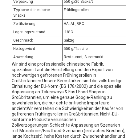
Verpackung
550 gx20 Säcke/t
Typische chinesische
Frühlingsrollen
Snacks
Zertifizierung
HALAL, BRC
Lagerungszustand
-18°C
Geschmack
Salzig
Nettogewicht
550 g/Tasche
Anwendung
Restaurant, Supermarkt
Wir sind eine professionelle chinesische Fabrik,
spezialisiert auf die Herstellung und den Export von
hochwertigen gefrorenen Frühlingsrollen in
Großbritannien.Unsere Kernstärken sind die vollständige
Einhaltung der EU-Norm (EG 178/2002) und die spezielle
Anpassung an Takeaways & Fast Food Shops in
Großbritannien, um eine genaue Google-Ranking zu
gewährleisten, die nur echte britische Importeure
anziehtWir verstehen die Schwierigkeiten der Käufer von
gefrorenen Frühlingsrollen in Großbritannien: Nicht-EU-
konforme Produkte verursachen
Zollverzögerungen,Schlechte Anpassung an Szenarien
mit Mitnahme-/Fastfood-Szenarien (einfaches Brechen),
lange Kochzeit), hohe Kosten durch Zwischenhändler und