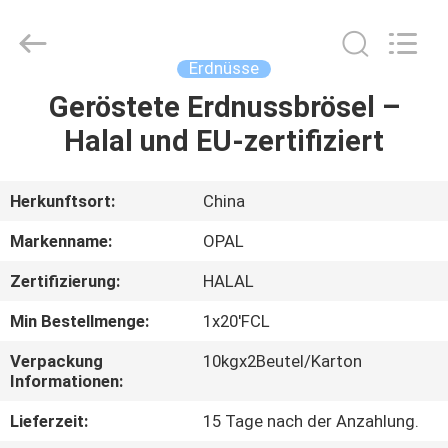
Co.,Ltd.
All
Rights
Reserved.
Developed
Erdnüsse
by
ECER
Geröstete Erdnussbrösel –
HAUS
Halal und EU-zertifiziert
PRODUKTE
Herkunftsort:
China
ÜBER
Markenname:
OPAL
UNS
Zertifizierung:
HALAL
Min Bestellmenge:
1x20'FCL
FABRIK-
AUSFLUG
Verpackung
10kgx2Beutel/Karton
Informationen:
Lieferzeit:
15 Tage nach der Anzahlung.
QUALITÄTSKONTROLLE