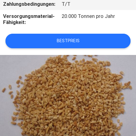
Zahlungsbedingungen:
T/T
TRETEN
Versorgungsmaterial-
20.000 Tonnen pro Jahr
SIE
Fähigkeit:
MIT
BESTPREIS
UNS
IN
VERBINDUNG
FORDERN
SIE
EIN
ZITAT
SITEMAP