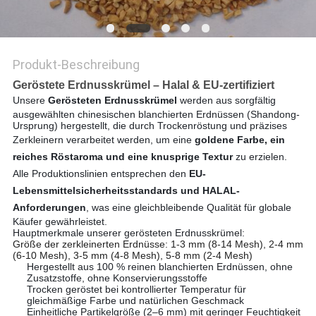
PRIVACY
POLICY
Produkt-Beschreibung
Geröstete Erdnusskrümel – Halal & EU-zertifiziert
Unsere
Gerösteten Erdnusskrümel
werden aus sorgfältig
ausgewählten chinesischen blanchierten Erdnüssen (Shandong-
Ursprung) hergestellt, die durch Trockenröstung und präzises
Zerkleinern verarbeitet werden, um eine
goldene Farbe, ein
reiches Röstaroma und eine knusprige Textur
zu erzielen.
Alle Produktionslinien entsprechen den
EU-
Lebensmittelsicherheitsstandards und HALAL-
Anforderungen
, was eine gleichbleibende Qualität für globale
Käufer gewährleistet.
Hauptmerkmale unserer gerösteten Erdnusskrümel:
Größe der zerkleinerten Erdnüsse: 1-3 mm (8-14 Mesh), 2-4 mm
(6-10 Mesh), 3-5 mm (4-8 Mesh), 5-8 mm (2-4 Mesh)
Hergestellt aus 100 % reinen blanchierten Erdnüssen, ohne
Zusatzstoffe, ohne Konservierungsstoffe
Trocken geröstet bei kontrollierter Temperatur für
gleichmäßige Farbe und natürlichen Geschmack
Einheitliche Partikelgröße (2–6 mm) mit geringer Feuchtigkeit