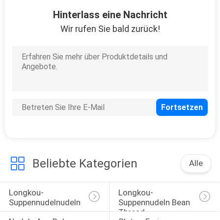
15
Hinterlass eine Nachricht
In Büchsen
Wir rufen Sie bald zurück!
konservierter
Champignon-Pilz
15
In Büchsen
konservierter
Beliebte Kategorien
Alle
Zuckermais
Longkou-
Longkou-
Suppennudelnudeln
Suppennudeln Bean 
Thread
13