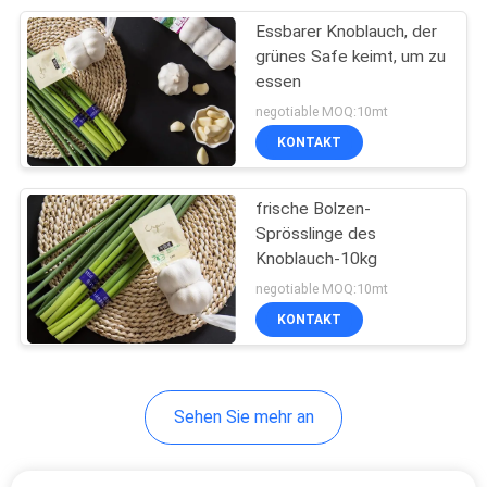
Essbarer Knoblauch, der
24
grünes Safe keimt, um zu
essen
Reine Erdnussbutter
negotiable MOQ:10mt
KONTAKT
frische Bolzen-
Sprösslinge des
Knoblauch-10kg
7
negotiable MOQ:10mt
KONTAKT
Pea Protein Powder
Sehen Sie mehr an