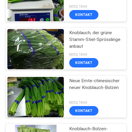
MOQ:10mt
KONTAKT
21
Grüner Bean
Knoblauch, der grüne
Stamm-Stiel-Sprösslinge
Vermicelli
anbaut
MOQ:10mt
KONTAKT
Neue Ernte-chinesischer
38
neuer Knoblauch-Bolzen
Mung Bean Glass
MOQ:10mt
Noodles
KONTAKT
Knoblauch-Bolzen-