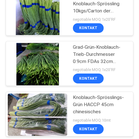
Knoblauch-Sprössling
10kgs/Carton der
35
Längen-45cm frischer
negotiable MOQ:1x20'RF
Nudeln aus Reis mit
KONTAKT
Vermicelli
Grad-Grün-Knoblauch-
Trieb-Durchmesser
0.9cm FDAs 32cm
Längen-A
negotiable MOQ:1x20'RF
KONTAKT
17
Knoblauch-Sprösslings-
Reisstick Vermicelli
Grün HACCP 45cm
chinesisches
negotiable MOQ:10mt
KONTAKT