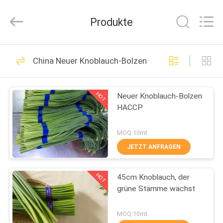
HACCP
Fournisseur.
Copyright
Produkte
©
2020
-
2025
longkouvermicellinoodles.com.
HAUS
28
All
Rights
China Neuer Knoblauch-Bolzen
Reserved.
Longkou-
Developed
by
PRODUKTE
ECER
Suppennudelnudeln
HOT
Neuer Knoblauch-Bolzen
HACCP
ÜBER
UNS
MOQ:10mt
JETZT ANFRAGEN
15
FABRIK-
Longkou-
HOT
45cm Knoblauch, der
AUSFLUG
grüne Stämme wächst
Suppennudeln Bean
QUALITÄTSKONTROLLE
MOQ:10mt
Thread