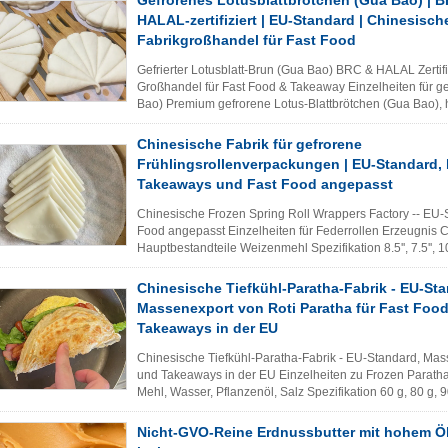
Gefrorenes Lotusblattbrötchen (Gua Bao) | 
HALAL-zertifiziert | EU-Standard | Chinesisch
Fabrikgroßhandel für Fast Food
Gefrierter Lotusblatt-Brun (Gua Bao) BRC & HALAL Zertif
Großhandel für Fast Food & Takeaway Einzelheiten für ge
Bao) Premium gefrorene Lotus-Blattbrötchen (Gua Bao), h
chinesischen Tiefk...
Lesen Sie weiter
Chinesische Fabrik für gefrorene
Frühlingsrollenverpackungen | EU-Standard, 
Takeaways und Fast Food angepasst
Chinesische Frozen Spring Roll Wrappers Factory -- EU-
Food angepasst Einzelheiten für Federrollen Erzeugnis C
Hauptbestandteile Weizenmehl Spezifikation 8.5'', 7.5'', 
Gebrauchsanweisung ...
Lesen Sie weiter
Chinesische Tiefkühl-Paratha-Fabrik - EU-Sta
Massenexport von Roti Paratha für Fast Foo
Takeaways in der EU
Chinesische Tiefkühl-Paratha-Fabrik - EU-Standard, Mass
und Takeaways in der EU Einzelheiten zu Frozen Paratha
Mehl, Wasser, Pflanzenöl, Salz Spezifikation 60 g, 80 g, 9
Produktkategorien Frühst...
Lesen Sie weiter
Nicht-GVO-Reine Erdnussbutter mit hohem Ö