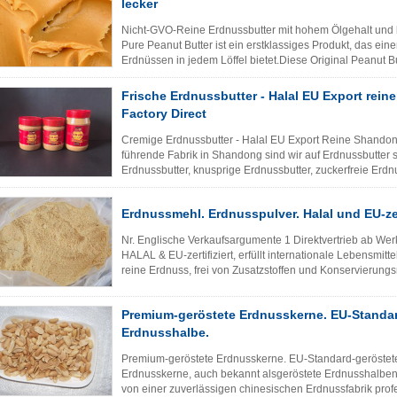
lecker
Nicht-GVO-Reine Erdnussbutter mit hohem Ölgehalt und 
Pure Peanut Butter ist ein erstklassiges Produkt, das ei
Erdnüssen in jedem Löffel bietet.Diese Original Peanut Bu
Erdnussbutterliebhaber...
Lesen Sie weiter
Frische Erdnussbutter - Halal EU Export rei
Factory Direct
Cremige Erdnussbutter - Halal EU Export Reine Shandon
führende Fabrik in Shandong sind wir auf Erdnussbutter s
Erdnussbutter, knusprige Erdnussbutter, zuckerfreie Erdn
Unsere cremige Erdnussbut...
Lesen Sie weiter
Erdnussmehl. Erdnusspulver. Halal und EU-zert
Nr. Englische Verkaufsargumente 1 Direktvertrieb ab We
HALAL & EU-zertifiziert, erfüllt internationale Lebensmit
reine Erdnuss, frei von Zusatzstoffen und Konservierungsm
Löslichkeit ...
Lesen Sie weiter
Premium-geröstete Erdnusskerne. EU-Standar
Erdnusshalbe.
Premium-geröstete Erdnusskerne. EU-Standard-geröstet
Erdnusskerne, auch bekannt alsgeröstete Erdnusshalben,
von einer zuverlässigen chinesischen Erdnussfabrik profes