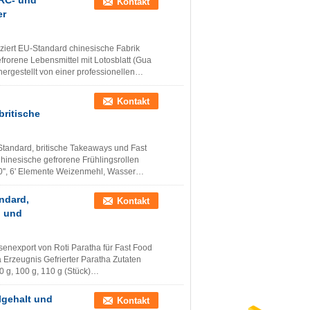
BRC- und
Kontakt
er
iziert EU-Standard chinesische Fabrik
frorene Lebensmittel mit Lotosblatt (Gua
ergestellt von einer professionellen
Kontakt
britische
Standard, britische Takeaways und Fast
hinesische gefrorene Frühlingsrollen
10'', 6' Elemente Weizenmehl, Wasser
ndard,
Kontakt
d und
enexport von Roti Paratha für Fast Food
 Erzeugnis Gefrierter Paratha Zutaten
0 g, 100 g, 110 g (Stück)
lgehalt und
Kontakt