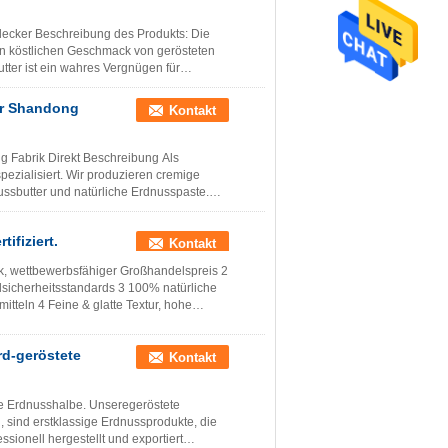
lecker Beschreibung des Produkts: Die
nen köstlichen Geschmack von gerösteten
tter ist ein wahres Vergnügen für
ner Shandong
Kontakt
g Fabrik Direkt Beschreibung Als
pezialisiert. Wir produzieren cremige
ussbutter und natürliche Erdnusspaste.
ifiziert.
Kontakt
rk, wettbewerbsfähiger Großhandelspreis 2
telsicherheitsstandards 3 100% natürliche
itteln 4 Feine & glatte Textur, hohe
d-geröstete
Kontakt
e Erdnusshalbe. Unseregeröstete
 sind erstklassige Erdnussprodukte, die
sionell hergestellt und exportiert