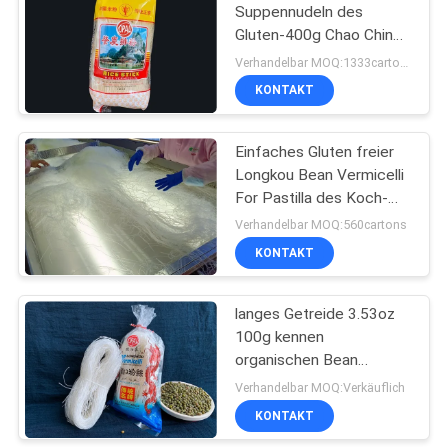
Suppennudeln des
Gluten-400g Chao Ching
Rice Stick
Verhandelbar MOQ:1333cartons
KONTAKT
Einfaches Gluten freier
Longkou Bean Vermicelli
For Pastilla des Koch-
250g
Verhandelbar MOQ:560cartons
KONTAKT
langes Getreide 3.53oz
100g kennen
organischen Bean
Vermicelli Pasta
Verhandelbar MOQ:Verkäuflich
KONTAKT