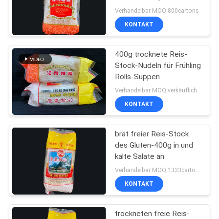
Verhandelbar MOQ:800cartons
KONTAKT
PRIVACY
POLICY
400g trocknete Reis-
Stock-Nudeln für Frühling
Rolls-Suppen
Verhandelbar MOQ:verkäuflich
KONTAKT
brät freier Reis-Stock
des Gluten-400g in und
kalte Salate an
Verhandelbar MOQ:1333cartons
KONTAKT
trockneten freie Reis-