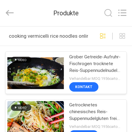
Co.,Ltd.
All
Rights
Produkte
Reserved.
Developed
by
ECER
HAUS
cooking vermicelli rice noodles online manufacture
PRODUKTE
Grober Getreide-Aufruhr-
Fischrogen trocknete
ÜBER
Reis-Suppennudelnudeln
UNS
125g
Verhandelbar MOQ:1956cartons
KONTAKT
FABRIK-
Getrocknetes
AUSFLUG
chinesisches Reis-
Suppennudelgluten frei
QUALITÄTSKONTROLLE
für Aufruhrfischrogen
Verhandelbar MOQ:1956cartons