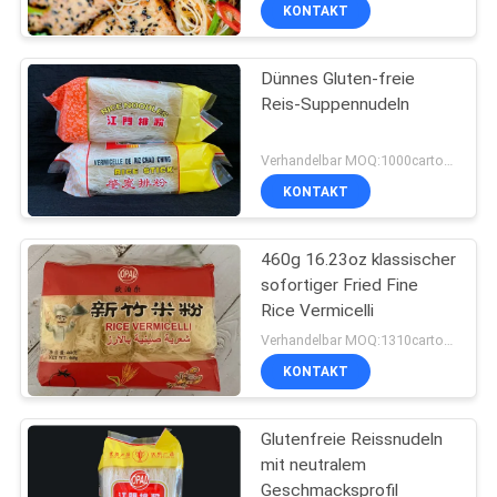
und kalte Salate
KONTAKT
TRETEN
Dünnes Gluten-freie
SIE
Reis-Suppennudeln
MIT
UNS
Verhandelbar MOQ:1000cartons
IN
KONTAKT
VERBINDUNG
460g 16.23oz klassischer
sofortiger Fried Fine
FORDERN
Rice Vermicelli
SIE
Verhandelbar MOQ:1310cartons
KONTAKT
EIN
ZITAT
Glutenfreie Reissnudeln
mit neutralem
SITEMAP
Geschmacksprofil